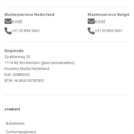
Klantenservice Nederland
Klantenservice België
e-mail
e-mail
+31 20 894 5665
+31 20 894 5661
Knipmode
Spaklerweg 53
1114 AE Amsterdam
(geen bezoekadres)
Roularta Media Nederland
KvK: 60880236
BTW: NL854100787B01
contact
Adverteren
Contactgegevens