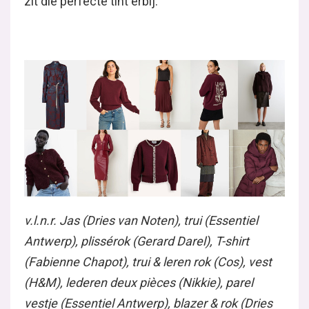
zit die perfecte tint erbij.
v.l.n.r. Jas (Dries van Noten), trui (Essentiel
Antwerp), plissérok (Gerard Darel), T-shirt
(Fabienne Chapot), trui & leren rok (Cos), vest
(H&M), lederen deux pièces (Nikkie), parel
vestje (Essentiel Antwerp), blazer & rok (Dries