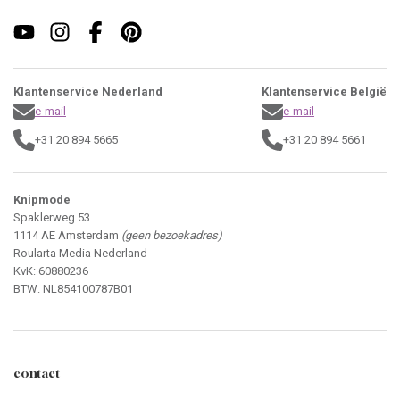
Klantenservice Nederland
Klantenservice België
e-mail
e-mail
+31 20 894 5665
+31 20 894 5661
Knipmode
Spaklerweg 53
1114 AE Amsterdam
(geen bezoekadres)
Roularta Media Nederland
KvK: 60880236
BTW: NL854100787B01
contact