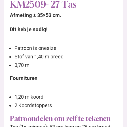
KM2509- 27 Tas
Afmeting ± 35×53 cm.
Dit heb je nodig!
Patroon is onesize
Stof van 1,40 m breed
0,70 m
Fournituren
1,20 m koord
2 Koordstoppers
Patroondelen om zelf te tekenen
Tas (1x knippen): 53 cm lang en 76 cm breed