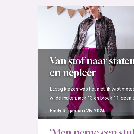
Van stof naar state
en nepleer
Lastig kiezen was het niet, ik wist mete
wilde maken: jack 13 en broek 11, geen t
Emily R.
januari 26, 2024
‘Men neme een stuk 