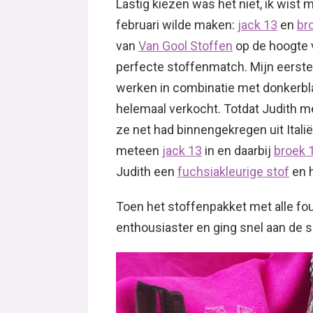
Lastig kiezen was het niet, ik wist
februari wilde maken:
jack 13
en
br
van
Van Gool Stoffen
op de hoogte v
perfecte stoffenmatch. Mijn eerst
werken in combinatie met donkerbl
helemaal verkocht. Totdat Judith m
ze net had binnengekregen uit Italië
meteen
jack 13
in en daarbij
broek 
Judith een
fuchsiakleurige stof
en h
Toen het stoffenpakket met alle fo
enthousiaster en ging snel aan de s