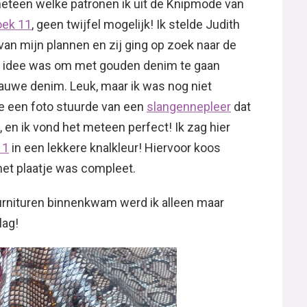
 meteen welke patronen ik uit de Knipmode van
oek 11
, geen twijfel mogelijk! Ik stelde Judith
an mijn plannen en zij ging op zoek naar de
e idee was om met gouden denim te gaan
auwe denim. Leuk, maar ik was nog niet
e een foto stuurde van een
slangennepleer
dat
, en ik vond het meteen perfect! Ik zag hier
11
in een lekkere knalkleur! Hiervoor koos
et plaatje was compleet.
urnituren binnenkwam werd ik alleen maar
lag!