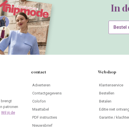
In 
Bestel
contact
Webshop
Adverteren
Klantenservice
Contactgegevens
Bestellen
 brengt
Colofon
Betalen
an patronen
Maattabel
Editie niet ontvan
.
Wil jij de
PDF instructies
Garantie / klachte
Nieuwsbrief