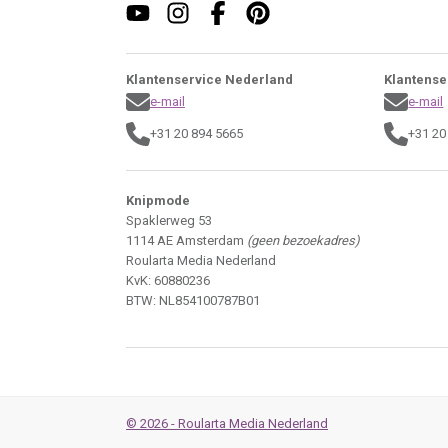
Klantenservice Nederland
Klantense
e-mail
e-mail
+31 20 894 5665
+31 20
Knipmode
Spaklerweg 53
1114 AE Amsterdam
(geen bezoekadres)
Roularta Media Nederland
KvK: 60880236
BTW: NL854100787B01
© 2026 - Roularta Media Nederland