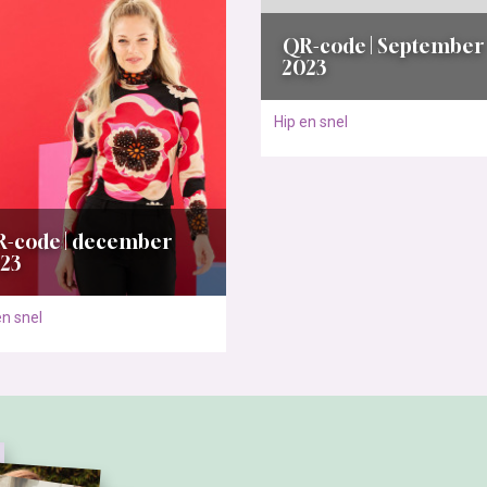
QR-code | September
2023
Hip en snel
-code | december
23
en snel