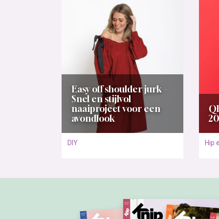
Easy off shoulder jurk –
Snel en stijlvol
naaiproject voor een
QR
avondlook
20
DIY
Hip 