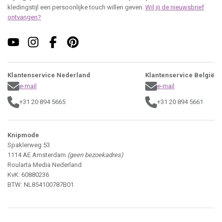
kledingstijl een persoonlijke touch willen geven.
Wil jij de nieuwsbrief
ontvangen?
Klantenservice Nederland
Klantenservice België
e-mail
e-mail
+31 20 894 5665
+31 20 894 5661
Knipmode
Spaklerweg 53
1114 AE Amsterdam
(geen bezoekadres)
Roularta Media Nederland
KvK: 60880236
BTW: NL854100787B01