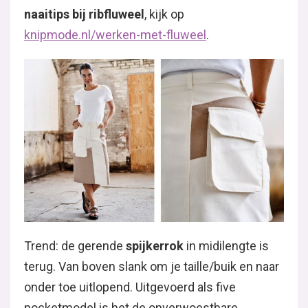
naaitips bij ribfluweel
, kijk op
knipmode.nl/werken-met-fluweel
.
Trend: de gerende
spijkerrok
in midilengte is
terug. Van boven slank om je taille/buik en naar
onder toe uitlopend. Uitgevoerd als five
pocketmodel is het de onverwoestbare