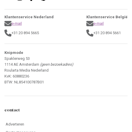
Klantenservice Nederland
Klantenservice België
e-mail
e-mail
+31 20 894 5665
+31 20 894 5661
Knipmode
Spaklerweg 53
1114 AE Amsterdam
(geen bezoekadres)
Roularta Media Nederland
KvK: 60880236
BTW: NL854100787B01
contact
Adverteren