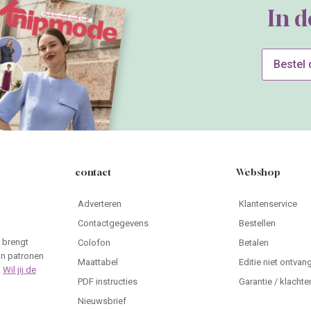
In 
Bestel
contact
Webshop
Adverteren
Klantenservice
Contactgegevens
Bestellen
 brengt
Colofon
Betalen
an patronen
Maattabel
Editie niet ontvan
.
Wil jij de
PDF instructies
Garantie / klachte
Nieuwsbrief