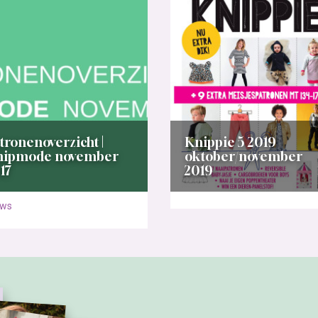
tronenoverzicht |
Knippie 5 2019
nipmode november
oktober/november
17
2019
uws