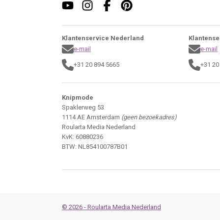
Klantenservice Nederland
Klantense
e-mail
e-mail
+31 20 894 5665
+31 20
Knipmode
Spaklerweg 53
1114 AE Amsterdam
(geen bezoekadres)
Roularta Media Nederland
KvK: 60880236
BTW: NL854100787B01
© 2026 - Roularta Media Nederland