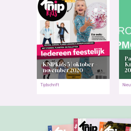
Pa
KNIPkids 5 | oktober –
K
november 2020
20
Tijdschrift
Nie