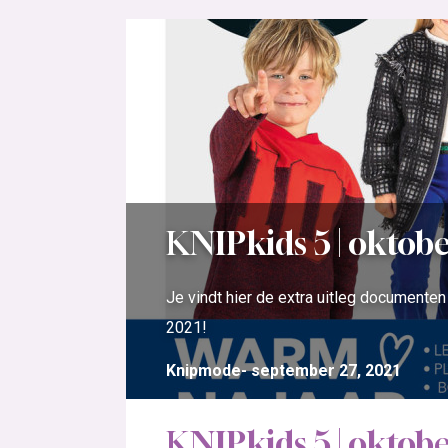
KNIPkids 5 | oktob
Je vindt hier de extra uitleg documente
2021!
Knipmode
september 27, 2021
KNIPkids 5 | oktob