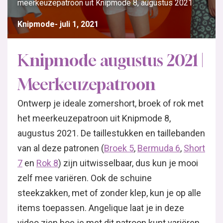
meerkeuzepatroon uit Knipmode 8, augustus 2021.
Knipmode
juli 1, 2021
Knipmode augustus 2021 |
Meerkeuzepatroon
Ontwerp je ideale zomershort, broek of rok met
het meerkeuzepatroon uit Knipmode 8,
augustus 2021. De taillestukken en taillebanden
van al deze patronen (
Broek 5
,
Bermuda 6
,
Short
7
en
Rok 8
) zijn uitwisselbaar, dus kun je mooi
zelf mee variëren. Ook de schuine
steekzakken, met of zonder klep, kun je op alle
items toepassen. Angelique laat je in deze
video zien hoe je met dit patroon kunt variëren.