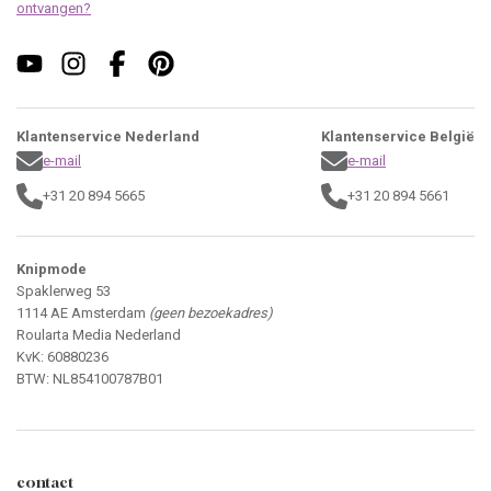
ontvangen?
Klantenservice Nederland
Klantenservice België
e-mail
e-mail
+31 20 894 5665
+31 20 894 5661
Knipmode
Spaklerweg 53
1114 AE Amsterdam
(geen bezoekadres)
Roularta Media Nederland
KvK: 60880236
BTW: NL854100787B01
contact