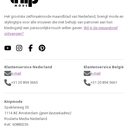
Het grootste zelfmaakmode maandblad van Nederland, brengt mode en
stylingtips voor alle vrouwen die met behulp van patronen aan hun
kledingstijl een persoonlijke touch willen geven.
Wil jij de nieuwsbrief
ontvangen?
Klantenservice Nederland
Klantenservice België
e-mail
e-mail
+31 20 894 5665
+31 20 894 5661
Knipmode
Spaklerweg 53
1114 AE Amsterdam
(geen bezoekadres)
Roularta Media Nederland
KvK: 60880236