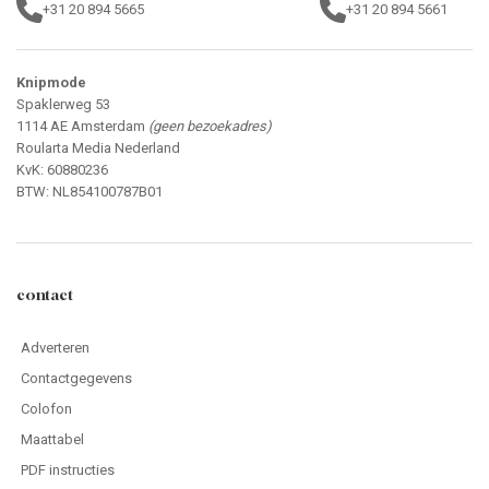
+31 20 894 5665
+31 20 894 5661
Knipmode
Spaklerweg 53
1114 AE Amsterdam
(geen bezoekadres)
Roularta Media Nederland
KvK: 60880236
BTW: NL854100787B01
contact
Adverteren
Contactgegevens
Colofon
Maattabel
PDF instructies