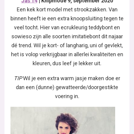
Jas 14
| Knipmode 9, september 2020
Een kek kort model met strookzakken. Van
binnen heeft ie een extra knoopsluiting tegen te
veel tocht. Hier van ecrukleurig teddybont en
sowieso zijn alle soorten imitatiebont dit najaar
dé trend. Wil je kort- of langharig, uni of gevlekt,
het is volop verkrijgbaar in allerlei kwaliteiten en
kleuren, dus leef je lekker uit.
TIP
Wil je een extra warm jasje maken doe er
dan een (dunne) gewatteerde/doorgestikte
voering in.