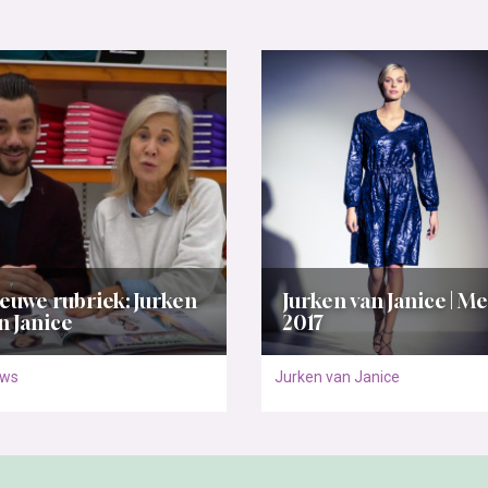
euwe rubriek: Jurken
Jurken van Janice | Me
n Janice
2017
uws
Jurken van Janice