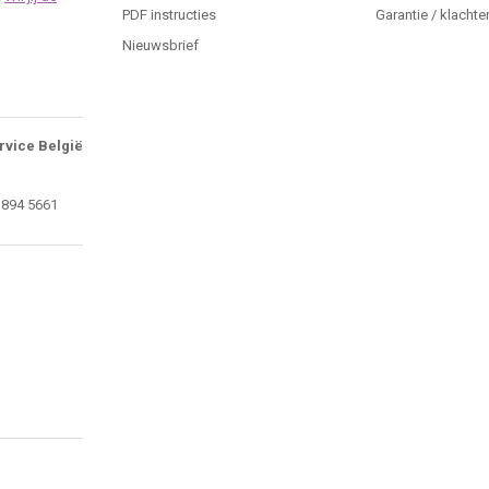
PDF instructies
Garantie / klachte
Nieuwsbrief
rvice België
 894 5661