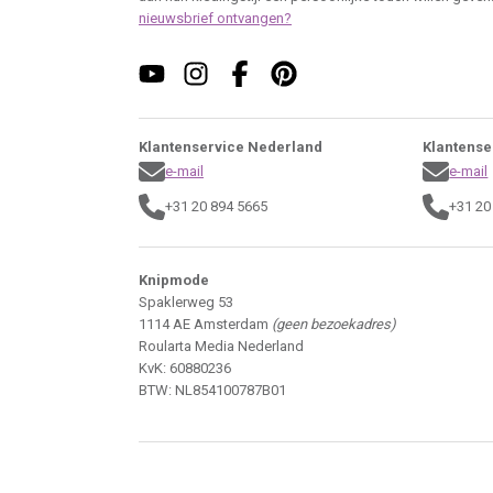
nieuwsbrief ontvangen?
Klantenservice Nederland
Klantense
e-mail
e-mail
+31 20 894 5665
+31 20
Knipmode
Spaklerweg 53
1114 AE Amsterdam
(geen bezoekadres)
Roularta Media Nederland
KvK: 60880236
BTW: NL854100787B01