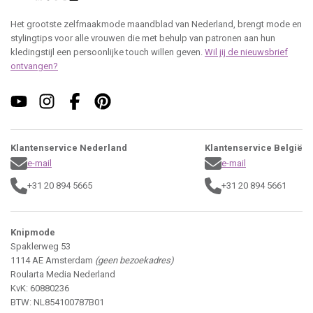
Het grootste zelfmaakmode maandblad van Nederland, brengt mode en
stylingtips voor alle vrouwen die met behulp van patronen aan hun
kledingstijl een persoonlijke touch willen geven.
Wil jij de nieuwsbrief
ontvangen?
Klantenservice Nederland
Klantenservice België
e-mail
e-mail
+31 20 894 5665
+31 20 894 5661
Knipmode
Spaklerweg 53
1114 AE Amsterdam
(geen bezoekadres)
Roularta Media Nederland
KvK: 60880236
BTW: NL854100787B01