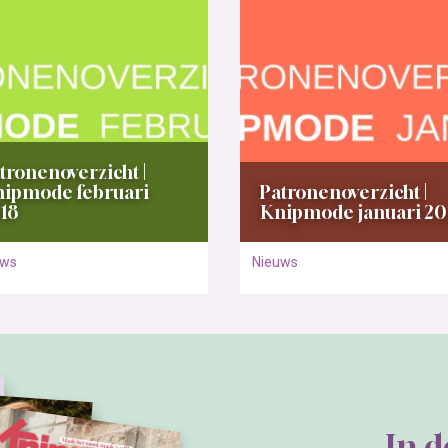
tronenoverzicht |
ipmode februari
Patronenoverzicht |
18
Knipmode januari 20
uws
Nieuws
In 