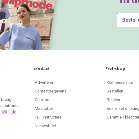
Bestel
contact
Webshop
Adverteren
Klantenservice
Contactgegevens
Bestellen
 brengt
Colofon
Betalen
an patronen
Maattabel
Editie niet ontvan
.
Wil jij de
PDF instructies
Garantie / klachte
Nieuwsbrief