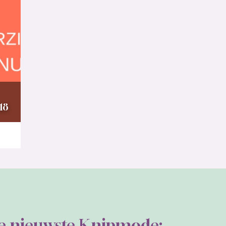
18
de nieuwste Knipmode: