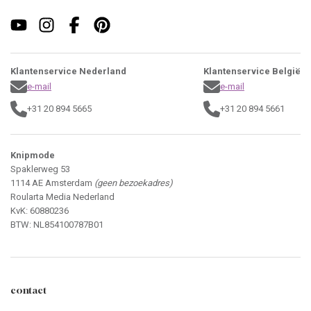
Klantenservice Nederland
Klantenservice België
e-mail
e-mail
+31 20 894 5665
+31 20 894 5661
Knipmode
Spaklerweg 53
1114 AE Amsterdam
(geen bezoekadres)
Roularta Media Nederland
KvK: 60880236
BTW: NL854100787B01
contact