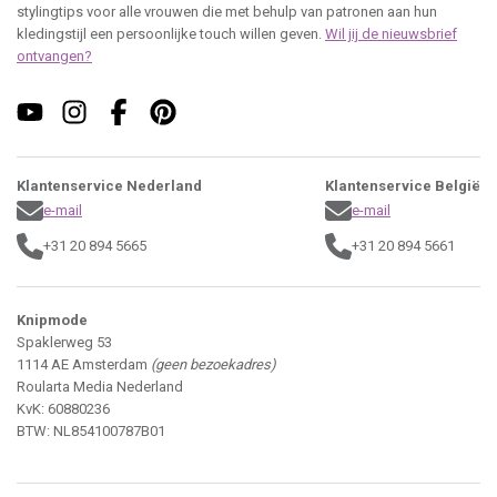
stylingtips voor alle vrouwen die met behulp van patronen aan hun
kledingstijl een persoonlijke touch willen geven.
Wil jij de nieuwsbrief
ontvangen?
Klantenservice Nederland
Klantenservice België
e-mail
e-mail
+31 20 894 5665
+31 20 894 5661
Knipmode
Spaklerweg 53
1114 AE Amsterdam
(geen bezoekadres)
Roularta Media Nederland
KvK: 60880236
BTW: NL854100787B01