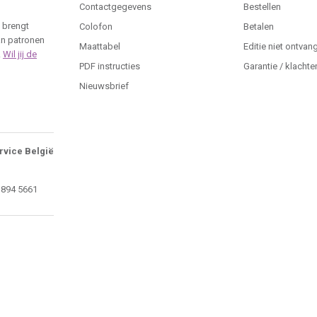
Contactgegevens
Bestellen
 brengt
Colofon
Betalen
an patronen
Maattabel
Editie niet ontvan
.
Wil jij de
PDF instructies
Garantie / klachte
Nieuwsbrief
rvice België
 894 5661