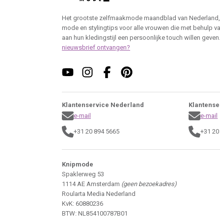
Het grootste zelfmaakmode maandblad van Nederland,
mode en stylingtips voor alle vrouwen die met behulp v
aan hun kledingstijl een persoonlijke touch willen geven
nieuwsbrief ontvangen?
Klantenservice Nederland
Klantense
e-mail
e-mail
+31 20 894 5665
+31 20
Knipmode
Spaklerweg 53
1114 AE Amsterdam
(geen bezoekadres)
Roularta Media Nederland
KvK: 60880236
BTW: NL854100787B01