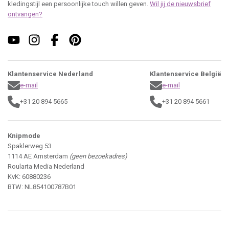
kledingstijl een persoonlijke touch willen geven.
Wil jij de nieuwsbrief
ontvangen?
Klantenservice Nederland
Klantenservice België
e-mail
e-mail
+31 20 894 5665
+31 20 894 5661
Knipmode
Spaklerweg 53
1114 AE Amsterdam
(geen bezoekadres)
Roularta Media Nederland
KvK: 60880236
BTW: NL854100787B01