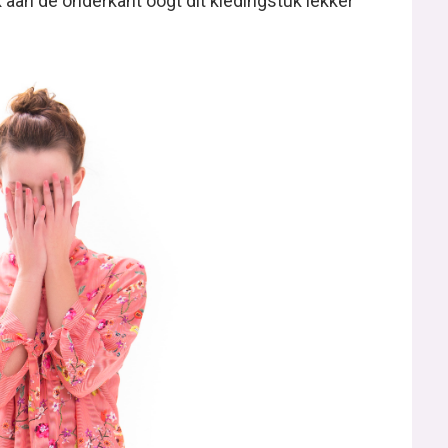
aan de onderkant oogt dit kledingstuk lekker