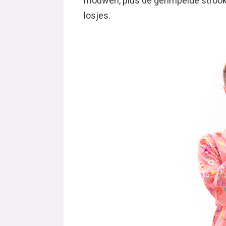
mouwen, plus de gerimpelde strook 
losjes.