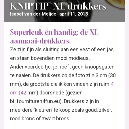
KNIPTIP | XL drukkers
Isabel van der Meijde
april 11, 2018
Superleuk én handig: de XL
aannaai-drukkers.
Ze zijn fijn als sluiting aan een vest of een jas
en staan bovendien mooi modieus.
Ander voordeeltje: je hoeft geen knoopsgaten
te naaien. De drukkers op de foto zijn 3 cm (30
mm), de grootste die ik kon vinden zijn ruim
4
cm (42
mm) doorsnede (gezien
bij fournituren4fun.eu). Drukkers zijn in
meerdere ‘kleuren’ te koop zoals goud, zilver,
rood brons of zwart brons.