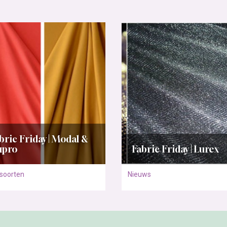
bric Friday | Modal &
upro
Fabric Friday | Lurex
soorten
Nieuws