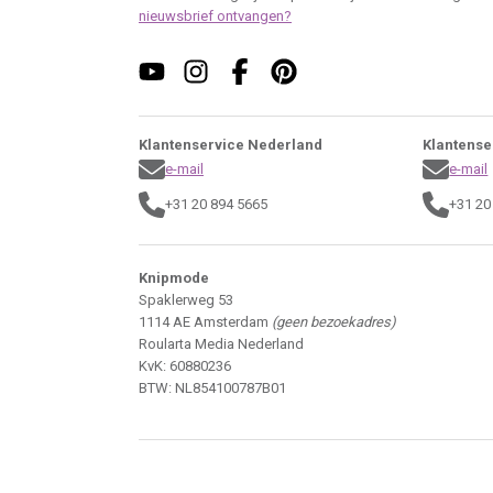
nieuwsbrief ontvangen?
Klantenservice Nederland
Klantense
e-mail
e-mail
+31 20 894 5665
+31 20
Knipmode
Spaklerweg 53
1114 AE Amsterdam
(geen bezoekadres)
Roularta Media Nederland
KvK: 60880236
BTW: NL854100787B01