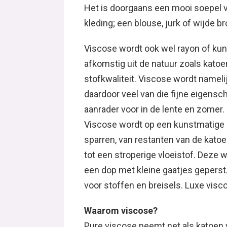
Het is doorgaans een mooi soepel v
kleding; een blouse, jurk of wijde b
Viscose wordt ook wel rayon of kun
afkomstig uit de natuur zoals katoen,
stofkwaliteit. Viscose wordt nameli
daardoor veel van die fijne eigensc
aanrader voor in de lente en zomer.
Viscose wordt op een kunstmatige 
sparren, van restanten van de katoen
tot een stroperige vloeistof. Deze w
een dop met kleine gaatjes geperst.
voor stoffen en breisels. Luxe visc
Waarom viscose?
Pure viscose neemt net als katoen 