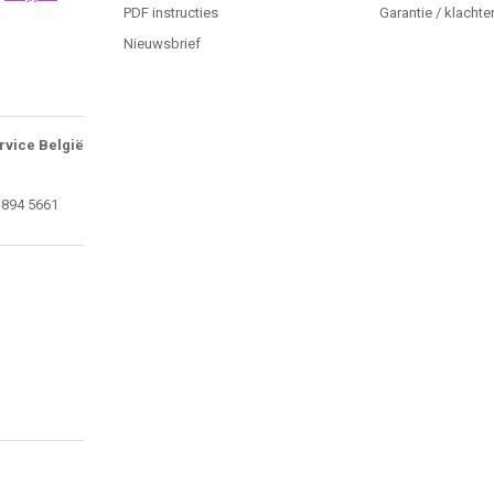
PDF instructies
Garantie / klachte
Nieuwsbrief
rvice België
 894 5661