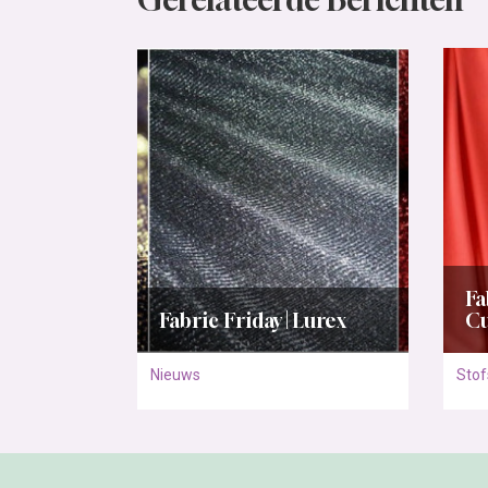
Fa
Fabric Friday | Lurex
C
Nieuws
Stof