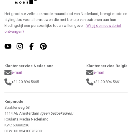
Het grootste zelfmaakmode maandblad van Nederland, brengt mode en
stylingtips voor alle vrouwen die met behulp van patronen aan hun
kledingstijl een persoonlijke touch willen geven.
Wil jij de nieuwsbrief
ontvangen?
Klantenservice Nederland
Klantenservice België
e-mail
e-mail
+31 20 894 5665
+31 20 894 5661
Knipmode
Spaklerweg 53
1114 AE Amsterdam
(geen bezoekadres)
Roularta Media Nederland
KvK: 60880236
BTW: NL854100787B01