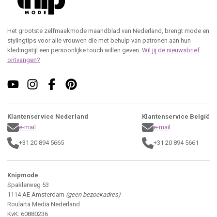
Het grootste zelfmaakmode maandblad van Nederland, brengt mode en
stylingtips voor alle vrouwen die met behulp van patronen aan hun
kledingstijl een persoonlijke touch willen geven.
Wil jij de nieuwsbrief
ontvangen?
Klantenservice Nederland
Klantenservice België
e-mail
e-mail
+31 20 894 5665
+31 20 894 5661
Knipmode
Spaklerweg 53
1114 AE Amsterdam
(geen bezoekadres)
Roularta Media Nederland
KvK: 60880236