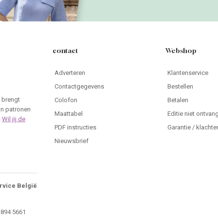
contact
Webshop
Adverteren
Klantenservice
Contactgegevens
Bestellen
 brengt
Colofon
Betalen
an patronen
Maattabel
Editie niet ontvan
.
Wil jij de
PDF instructies
Garantie / klachte
Nieuwsbrief
rvice België
 894 5661