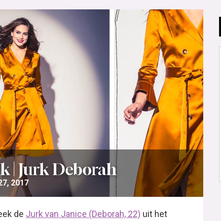
k | Jurk Deborah
7, 2017
week de
Jurk van Janice (Deborah, 22)
uit het