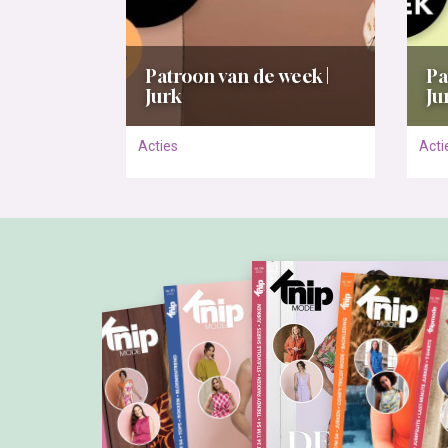
Patroon van de week |
Pa
Jurk
Ju
Acties
Acti