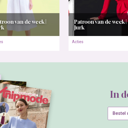
troon van de week |
Patroon van de week |
rk
Jurk
es
Acties
In 
Bestel