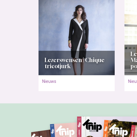
Le
Lezerswensen | Chique
Ma
tricotjurk
po
Nieuws
Nie