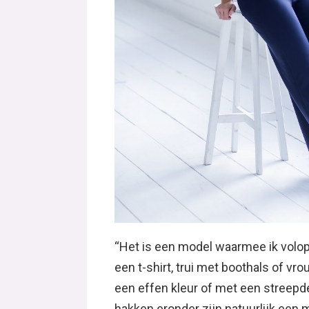
“Het is een model waarmee ik volop
een t-shirt, trui met boothals of vro
een effen kleur of met een streepdes
hakken eronder zijn natuurlijk een 