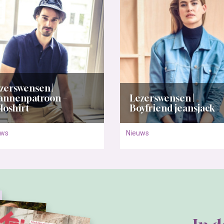
zerswensen |
nnenpatroon –
Lezerswensen |
loshirt
Boyfriend jeansjack
uws
Nieuws