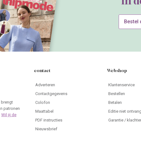
In 
Bestel
contact
Webshop
Adverteren
Klantenservice
Contactgegevens
Bestellen
 brengt
Colofon
Betalen
an patronen
Maattabel
Editie niet ontvan
.
Wil jij de
PDF instructies
Garantie / klachte
Nieuwsbrief