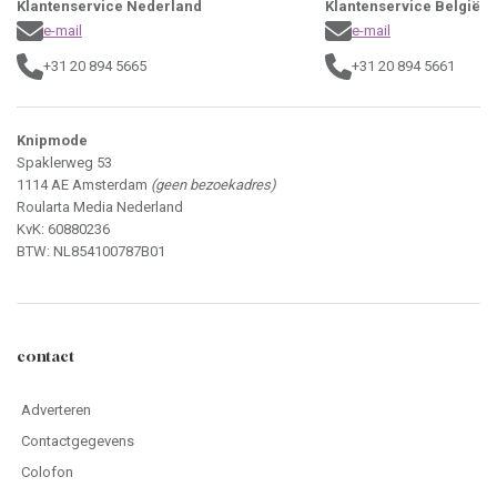
Klantenservice Nederland
Klantenservice België
e-mail
e-mail
+31 20 894 5665
+31 20 894 5661
Knipmode
Spaklerweg 53
1114 AE Amsterdam
(geen bezoekadres)
Roularta Media Nederland
KvK: 60880236
BTW: NL854100787B01
contact
Adverteren
Contactgegevens
Colofon