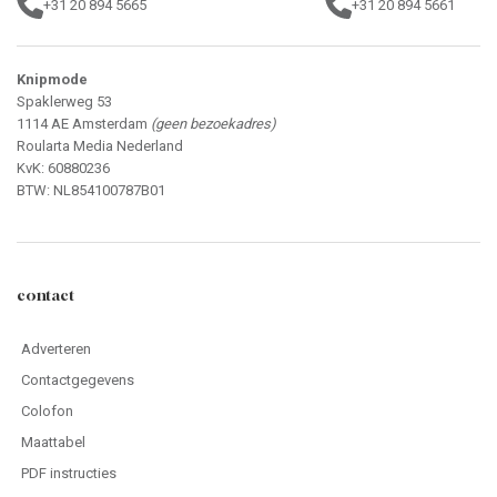
+31 20 894 5665
+31 20 894 5661
Knipmode
Spaklerweg 53
1114 AE Amsterdam
(geen bezoekadres)
Roularta Media Nederland
KvK: 60880236
BTW: NL854100787B01
contact
Adverteren
Contactgegevens
Colofon
Maattabel
PDF instructies