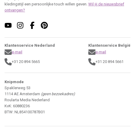
kledingstijl een persoonlijke touch willen geven.
Wil jij de nieuwsbrief
ontvangen?
Klantenservice Nederland
Klantenservice België
e-mail
e-mail
+31 20 894 5665
+31 20 894 5661
Knipmode
Spaklerweg 53
1114 AE Amsterdam
(geen bezoekadres)
Roularta Media Nederland
KvK: 60880236
BTW: NL854100787B01