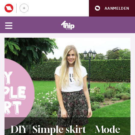
AANMELDEN
DIY | Simple skirt – Mode