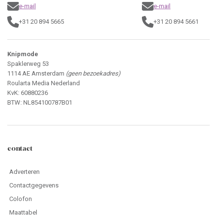
e-mail
e-mail
+31 20 894 5665
+31 20 894 5661
Knipmode
Spaklerweg 53
1114 AE Amsterdam
(geen bezoekadres)
Roularta Media Nederland
KvK: 60880236
BTW: NL854100787B01
contact
Adverteren
Contactgegevens
Colofon
Maattabel