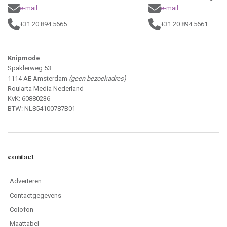
e-mail
e-mail
+31 20 894 5665
+31 20 894 5661
Knipmode
Spaklerweg 53
1114 AE Amsterdam
(geen bezoekadres)
Roularta Media Nederland
KvK: 60880236
BTW: NL854100787B01
contact
Adverteren
Contactgegevens
Colofon
Maattabel