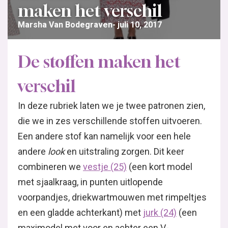
maken het verschil
Marsha Van Bodegraven
juli 10, 2017
De stoffen maken het
verschil
In deze rubriek laten we je twee patronen zien,
die we in zes verschillende stoffen uitvoeren.
Een andere stof kan namelijk voor een hele
andere
look
en uitstraling zorgen. Dit keer
combineren we
vestje (25)
(een kort model
met sjaalkraag, in punten uitlopende
voorpandjes, driekwartmouwen met rimpeltjes
en een gladde achterkant) met
jurk (24)
(een
maximodel met voor en achter een V-