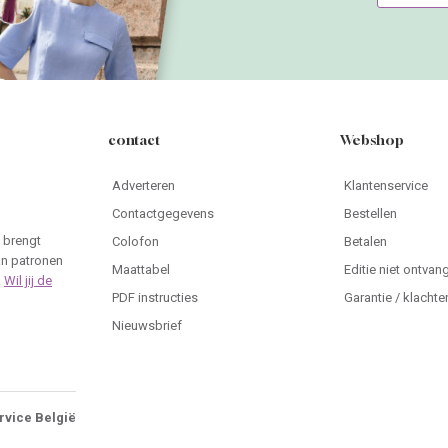
contact
Webshop
Adverteren
Klantenservice
Contactgegevens
Bestellen
 brengt
Colofon
Betalen
an patronen
Maattabel
Editie niet ontvan
.
Wil jij de
PDF instructies
Garantie / klachte
Nieuwsbrief
rvice België