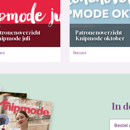
tronenoverzicht
Patronenoverzicht
ipmode juli
Knipmode oktober
uws
Nieuws
In 
Bestel