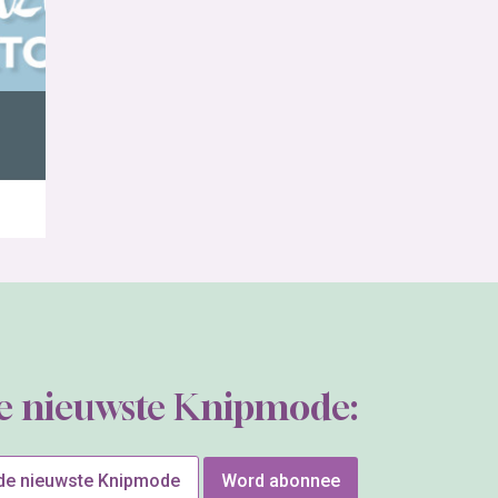
de nieuwste Knipmode:
 de nieuwste Knipmode
Word abonnee