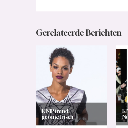
Gerelateerde Berichten
KNIPtrend:
KN
geometrisch
No