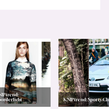
IPtrend:
orderlicht
KNIPtrend: Sporty Ch