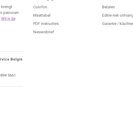
 brengt
Colofon
Betalen
an patronen
Maattabel
Editie niet ontvan
.
Wil jij de
PDF instructies
Garantie / klachte
Nieuwsbrief
rvice België
 894 5661