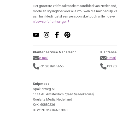
Het grootste zelfmaakmode maandblad van Nederland,
mode en stylingtips voor alle vrouwen die met behulp v
aan hun kledingstijl een persoonlijke touch willen geven
nieuwsbrief ontvangen?
Klantenservice Nederland
Klantense
e-mail
e-mail
+31 20 894 5665
+31 20
Knipmode
Spaklerweg 53
1114 AE Amsterdam
(geen bezoekadres)
Roularta Media Nederland
KvK: 60880236
BTW: NL854100787B01