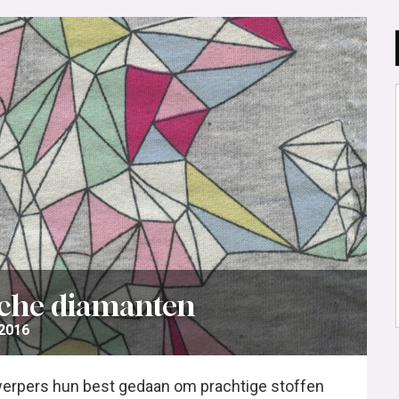
ische diamanten
2016
rpers hun best gedaan om prachtige stoffen