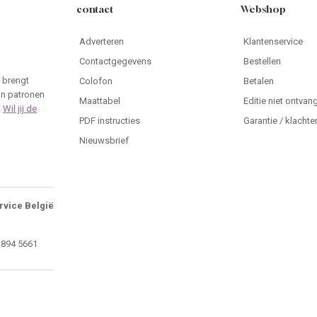
contact
Webshop
Adverteren
Klantenservice
Contactgegevens
Bestellen
 brengt
Colofon
Betalen
an patronen
Maattabel
Editie niet ontvan
.
Wil jij de
PDF instructies
Garantie / klachte
Nieuwsbrief
rvice België
 894 5661