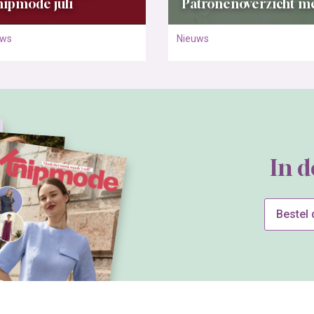
ipmode juli
Patronenoverzicht m
uws
Nieuws
In 
Bestel