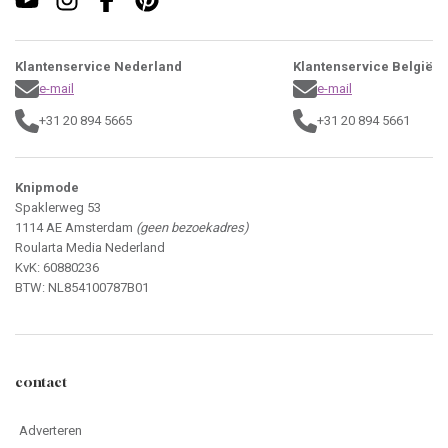
Klantenservice Nederland
Klantenservice België
e-mail
e-mail
+31 20 894 5665
+31 20 894 5661
Knipmode
Spaklerweg 53
1114 AE Amsterdam
(geen bezoekadres)
Roularta Media Nederland
KvK: 60880236
BTW: NL854100787B01
contact
Adverteren