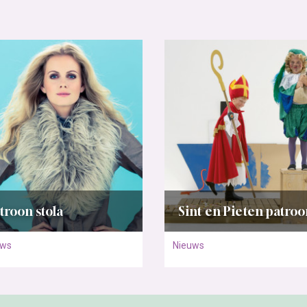
troon stola
Sint en Pieten patroo
uws
Nieuws