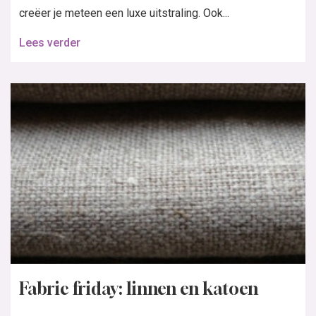
Fabric Friday | Chambray
Het klinkt heel chique, chambray, maar het is een stof
met een sportief imago; een denimachtige stof in een
‘platbinding’. De stof is vaak...
Lees verder
In de nieuwste Knipmode:
Bestel de nieuwste Knipmode