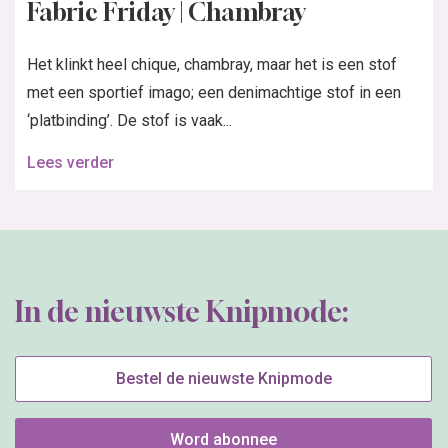
+31 20 894 5665
+31 20 894 5661
Knipmode
Spaklerweg 53
1114 AE Amsterdam
(geen bezoekadres)
Roularta Media Nederland
KvK: 60880236
BTW: NL854100787B01
contact
Adverteren
Contactgegevens
Colofon
Maattabel
PDF instructies