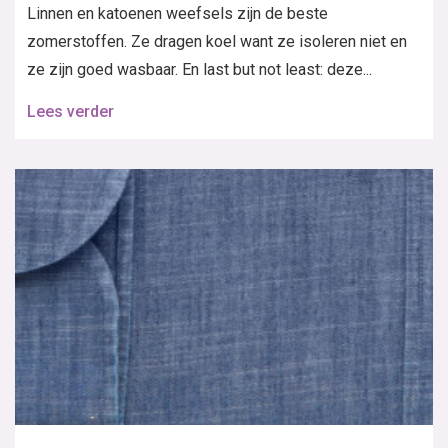
Word abonnee
Het grootste zelfmaakmode maandblad van Nederland, brengt mode en
stylingtips voor alle vrouwen die met behulp van patronen aan hun
kledingstijl een persoonlijke touch willen geven.
Wil jij de nieuwsbrief
ontvangen?
Klantenservice Nederland
Klantenservice België
e-mail
e-mail