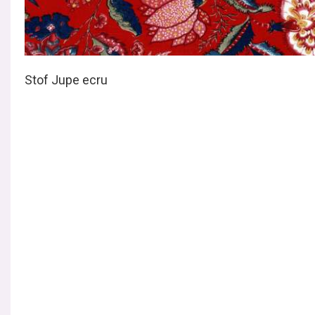
Stof Jupe ecru
Dessin 9507 La Provence goudgeel
Dessin 9507 La Provence donkerbruin
Alle via
www.dutchfabric.nl