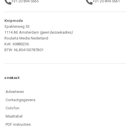
+31 20 894 5665
+31 20 894 5661
Knipmode
Spaklerweg 53
1114 AE Amsterdam
(geen bezoekadres)
Roularta Media Nederland
KvK: 60880236
BTW: NL854100787B01
contact
Adverteren
Contactgegevens
Colofon
Maattabel
PDF instructies