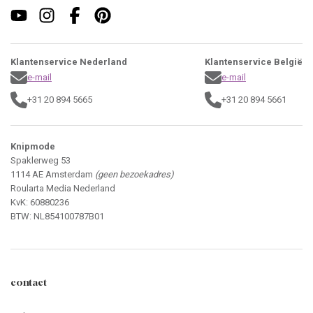
Klantenservice Nederland
Klantenservice België
e-mail
e-mail
+31 20 894 5665
+31 20 894 5661
Knipmode
Spaklerweg 53
1114 AE Amsterdam
(geen bezoekadres)
Roularta Media Nederland
KvK: 60880236
BTW: NL854100787B01
contact