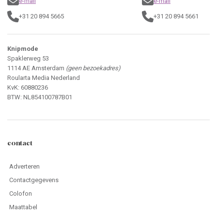
e-mail
e-mail
+31 20 894 5665
+31 20 894 5661
Knipmode
Spaklerweg 53
1114 AE Amsterdam
(geen bezoekadres)
Roularta Media Nederland
KvK: 60880236
BTW: NL854100787B01
contact
Adverteren
Contactgegevens
Colofon
Maattabel