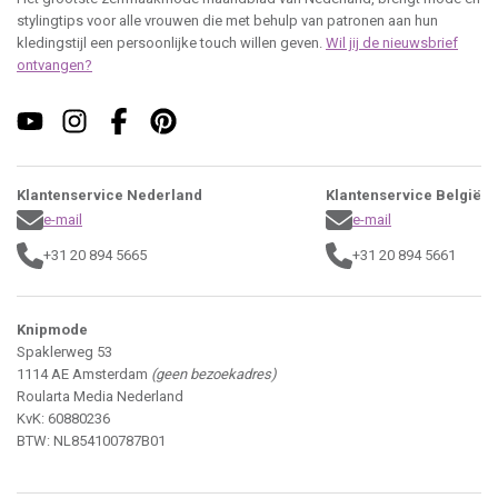
stylingtips voor alle vrouwen die met behulp van patronen aan hun
kledingstijl een persoonlijke touch willen geven.
Wil jij de nieuwsbrief
ontvangen?
Klantenservice Nederland
Klantenservice België
e-mail
e-mail
+31 20 894 5665
+31 20 894 5661
Knipmode
Spaklerweg 53
1114 AE Amsterdam
(geen bezoekadres)
Roularta Media Nederland
KvK: 60880236
BTW: NL854100787B01