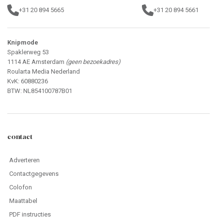
+31 20 894 5665
+31 20 894 5661
Knipmode
Spaklerweg 53
1114 AE Amsterdam
(geen bezoekadres)
Roularta Media Nederland
KvK: 60880236
BTW: NL854100787B01
contact
Adverteren
Contactgegevens
Colofon
Maattabel
PDF instructies