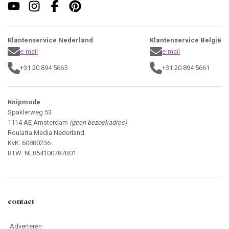
Klantenservice Nederland
Klantenservice België
e-mail
e-mail
+31 20 894 5665
+31 20 894 5661
Knipmode
Spaklerweg 53
1114 AE Amsterdam
(geen bezoekadres)
Roularta Media Nederland
KvK: 60880236
BTW: NL854100787B01
contact
Adverteren