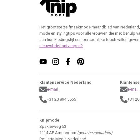
Het grootste zelfmaakmode maandblad van Nederland,
mode en stylingtips voor alle vrouwen die met behulp v
aan hun kledingstijl een persoonlijke touch willen geven
nieuwsbrief ontvangen?
Klantenservice Nederland
Klantense
e-mail
e-mail
+31 20 894 5665
+31 20
Knipmode
Spaklerweg 53
1114 AE Amsterdam
(geen bezoekadres)
Roularta Media Nederland