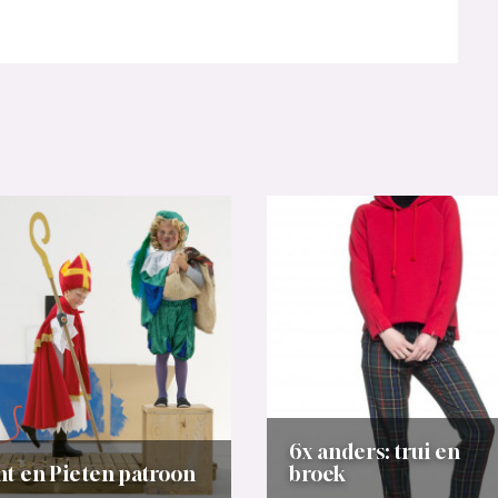
6x anders: trui en
nt en Pieten patroon
broek