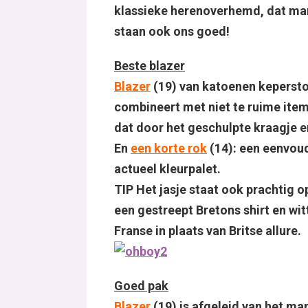
klassieke herenoverhemd, dat mari
staan ook ons goed!
Beste blazer
Blazer
(19) van katoenen kepersto
combineert met niet te ruime ite
dat door het geschulpte kraagje en
En
een korte rok
(14): een eenvou
actueel kleurpalet.
TIP Het jasje staat ook prachtig o
een gestreept Bretons shirt en wi
Franse in plaats van Britse allure.
Goed pak
Blazer
(19) is afgeleid van het ma