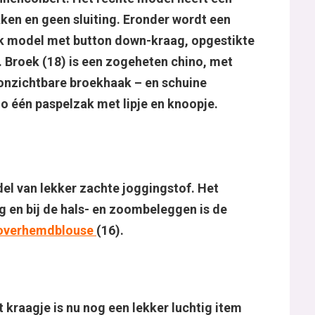
ken en geen sluiting. Eronder wordt een
ek model met button down-kraag, opgestikte
 Broek (18) is een zogeheten chino, met
 onzichtbare broekhaak – en schuine
o één paspelzak met lipje en knoopje.
el van lekker zachte joggingstof. Het
g en bij de hals- en zoombeleggen is de
overhemdblouse
(16
).
 kraagje is nu nog een lekker luchtig item