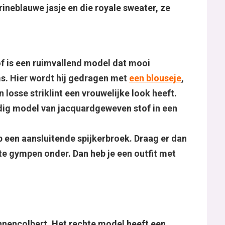
neblauwe jasje en die royale sweater, ze
f is een ruimvallend model dat mooi
ms. Hier wordt hij gedragen met
een blouseje
,
 losse striklint een vrouwelijke look heeft.
dig model van jacquardgeweven stof in een
p een aansluitende spijkerbroek. Draag er dan
tte gympen onder. Dan heb je een outfit met
nnencolbert. Het rechte model heeft een