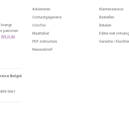
Adverteren
Klantenservice
Contactgegevens
Bestellen
 brengt
Colofon
Betalen
an patronen
Maattabel
Editie niet ontvan
.
Wil jij de
PDF instructies
Garantie / klachte
Nieuwsbrief
rvice België
 894 5661