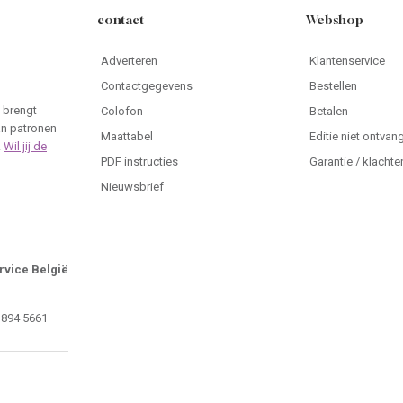
contact
Webshop
Adverteren
Klantenservice
Contactgegevens
Bestellen
 brengt
Colofon
Betalen
an patronen
Maattabel
Editie niet ontvan
.
Wil jij de
PDF instructies
Garantie / klachte
Nieuwsbrief
rvice België
 894 5661