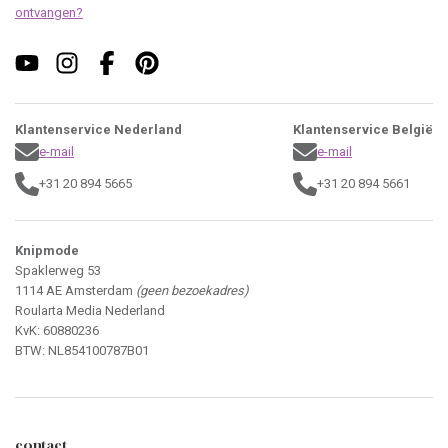
ontvangen?
Klantenservice Nederland
Klantenservice België
e-mail
e-mail
+31 20 894 5665
+31 20 894 5661
Knipmode
Spaklerweg 53
1114 AE Amsterdam
(geen bezoekadres)
Roularta Media Nederland
KvK: 60880236
BTW: NL854100787B01
contact