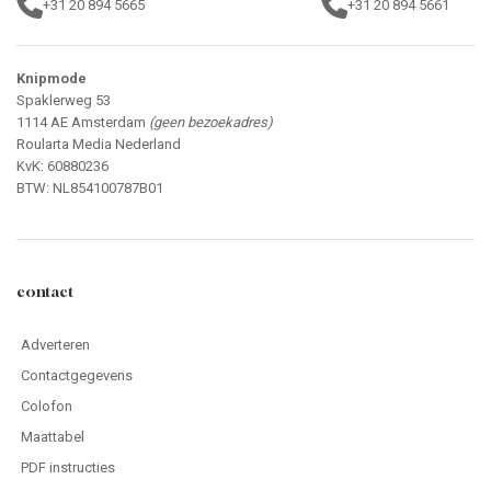
+31 20 894 5665
+31 20 894 5661
Knipmode
Spaklerweg 53
1114 AE Amsterdam
(geen bezoekadres)
Roularta Media Nederland
KvK: 60880236
BTW: NL854100787B01
contact
Adverteren
Contactgegevens
Colofon
Maattabel
PDF instructies