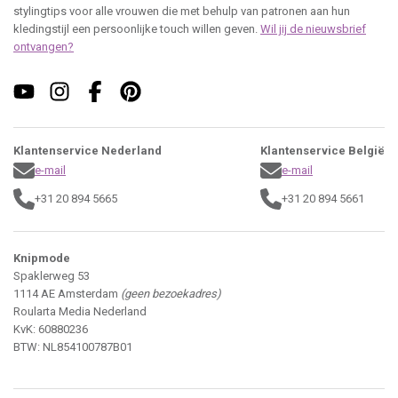
stylingtips voor alle vrouwen die met behulp van patronen aan hun
kledingstijl een persoonlijke touch willen geven.
Wil jij de nieuwsbrief
ontvangen?
Klantenservice Nederland
Klantenservice België
e-mail
e-mail
+31 20 894 5665
+31 20 894 5661
Knipmode
Spaklerweg 53
1114 AE Amsterdam
(geen bezoekadres)
Roularta Media Nederland
KvK: 60880236
BTW: NL854100787B01