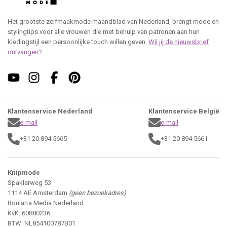
Het grootste zelfmaakmode maandblad van Nederland, brengt mode en
stylingtips voor alle vrouwen die met behulp van patronen aan hun
kledingstijl een persoonlijke touch willen geven.
Wil jij de nieuwsbrief
ontvangen?
Klantenservice Nederland
Klantenservice België
e-mail
e-mail
+31 20 894 5665
+31 20 894 5661
Knipmode
Spaklerweg 53
1114 AE Amsterdam
(geen bezoekadres)
Roularta Media Nederland
KvK: 60880236
BTW: NL854100787B01