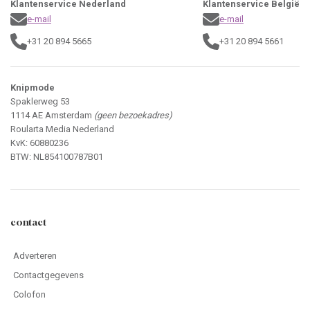
Klantenservice Nederland
Klantenservice België
e-mail
e-mail
+31 20 894 5665
+31 20 894 5661
Knipmode
Spaklerweg 53
1114 AE Amsterdam
(geen bezoekadres)
Roularta Media Nederland
KvK: 60880236
BTW: NL854100787B01
contact
Adverteren
Contactgegevens
Colofon